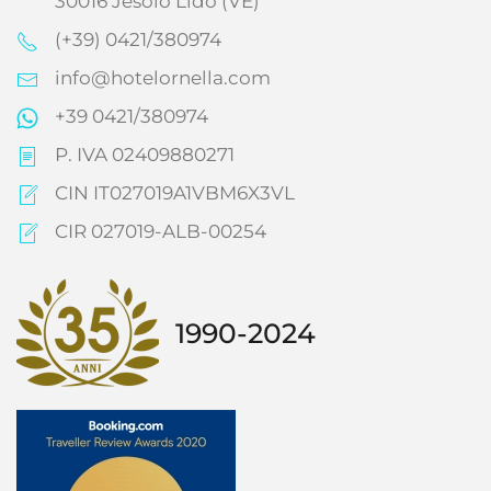
30016 Jesolo Lido (VE)
(+39) 0421/380974
info@hotelornella.com
+39 0421/380974
P. IVA 02409880271
CIN IT027019A1VBM6X3VL
CIR 027019-ALB-00254
1990-2024