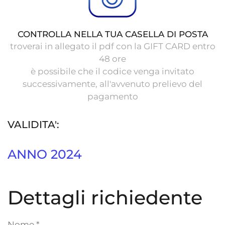
CONTROLLA NELLA TUA CASELLA DI POSTA
troverai in allegato il pdf con la GIFT CARD entro
48 ore
è possibile che il codice venga invitato
successivamente, all'avvenuto prelievo del
pagamento
VALIDITA':
ANNO 2024
Dettagli richiedente
Nome
*